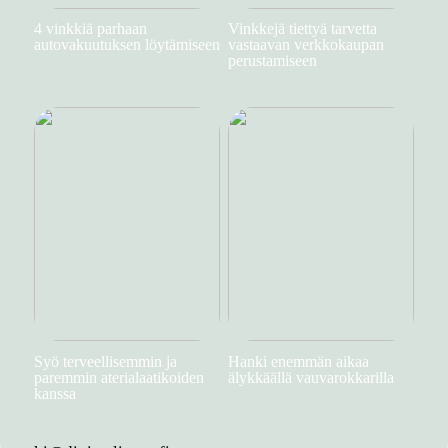
4 vinkkiä parhaan
Vinkkejä tiettyä tarvetta
autovakuutuksen löytämiseen
vastaavan verkkokaupan
perustamiseen
Syö terveellisemmin ja
Hanki enemmän aikaa
paremmin aterialaatikoiden
älykkäällä vauvarokkarilla
kanssa