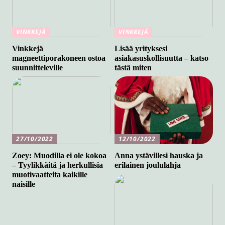
VINKKEJÄ
VINKKEJÄ
Vinkkejä
Lisää yrityksesi
magneettiporakoneen ostoa
asiakasuskollisuutta – katso
suunnitteleville
tästä miten
27/10/2022
12/10/2022
Zoey: Muodilla ei ole kokoa
Anna ystävillesi hauska ja
– Tyylikkäitä ja herkullisia
erilainen joululahja
muotivaatteita kaikille
naisille