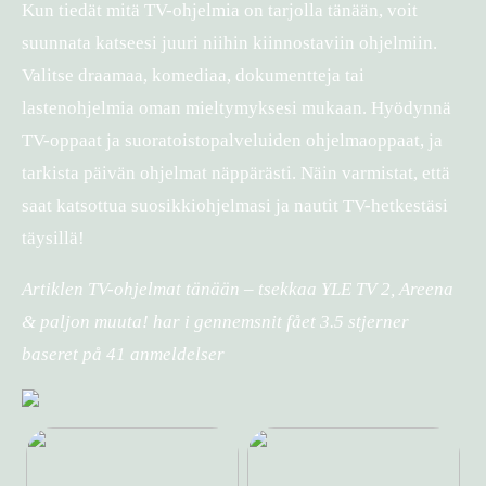
Kun tiedät mitä TV-ohjelmia on tarjolla tänään, voit
suunnata katseesi juuri niihin kiinnostaviin ohjelmiin.
Valitse draamaa, komediaa, dokumentteja tai
lastenohjelmia oman mieltymyksesi mukaan. Hyödynnä
TV-oppaat ja suoratoistopalveluiden ohjelmaoppaat, ja
tarkista päivän ohjelmat näppärästi. Näin varmistat, että
saat katsottua suosikkiohjelmasi ja nautit TV-hetkestäsi
täysillä!
Artiklen TV-ohjelmat tänään – tsekkaa YLE TV 2, Areena
& paljon muuta! har i gennemsnit fået
3.5
stjerner
baseret på
41
anmeldelser