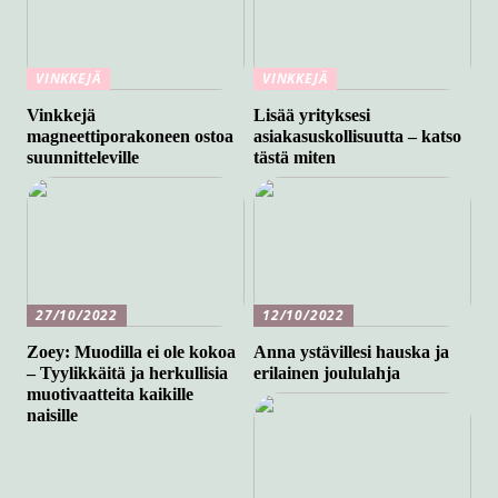
VINKKEJÄ
VINKKEJÄ
Vinkkejä
Lisää yrityksesi
magneettiporakoneen ostoa
asiakasuskollisuutta – katso
suunnitteleville
tästä miten
27/10/2022
12/10/2022
Zoey: Muodilla ei ole kokoa
Anna ystävillesi hauska ja
– Tyylikkäitä ja herkullisia
erilainen joululahja
muotivaatteita kaikille
naisille