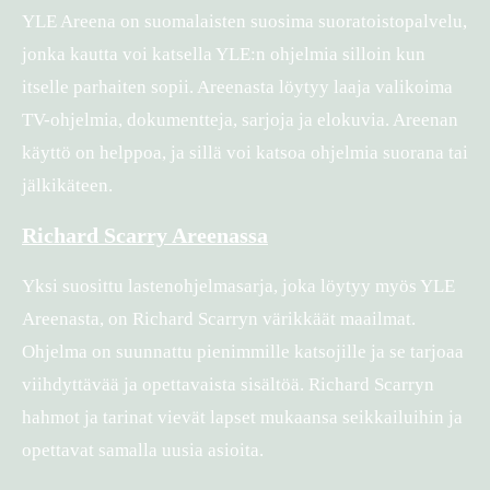
YLE Areena on suomalaisten suosima suoratoistopalvelu,
jonka kautta voi katsella YLE:n ohjelmia silloin kun
itselle parhaiten sopii. Areenasta löytyy laaja valikoima
TV-ohjelmia, dokumentteja, sarjoja ja elokuvia. Areenan
käyttö on helppoa, ja sillä voi katsoa ohjelmia suorana tai
jälkikäteen.
Richard Scarry Areenassa
Yksi suosittu lastenohjelmasarja, joka löytyy myös YLE
Areenasta, on Richard Scarryn värikkäät maailmat.
Ohjelma on suunnattu pienimmille katsojille ja se tarjoaa
viihdyttävää ja opettavaista sisältöä. Richard Scarryn
hahmot ja tarinat vievät lapset mukaansa seikkailuihin ja
opettavat samalla uusia asioita.