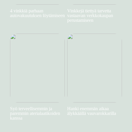
4 vinkkiä parhaan
Vinkkejä tiettyä tarvetta
autovakuutuksen löytämiseen
vastaavan verkkokaupan
perustamiseen
Syö terveellisemmin ja
Hanki enemmän aikaa
paremmin aterialaatikoiden
älykkäällä vauvarokkarilla
kanssa