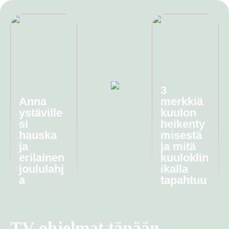
3
Anna
merkkiä
ystäville
kuulon
si
heikenty
hauska
misestä
ja
ja mitä
erilainen
kuuloklin
joululahj
ikalla
a
tapahtuu
TV-ohjelmat tänään –