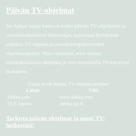
Päivän TV-ohjelmat
Jos haluat saada kattavat tiedot päivän TV-ohjelmista ja
suosikkiohjelmiesi lähetysajat, kannattaa hyödyntää
erilaisia TV-oppaita ja suoratoistopalveluiden
ohjelmaoppaita. Näin varmistat, ettet missaa
mielenkiintoisia ohjelmia ja voit suunnitella TV-katselusi
etukäteen.
Useita hyviä lähteitä TV-ohjelmia koskien
Lähde
URL
Telkku.com
www.telkku.com
YLE Areena
areena.yle.fi
Tarkista päivän ohjelmat ja nauti TV-
hetkestäsi!