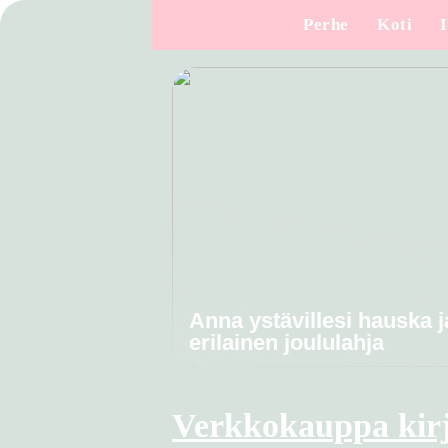
Perhe
Koti
Anna ystävillesi hauska j
erilainen joululahja
Verkkokauppa kir