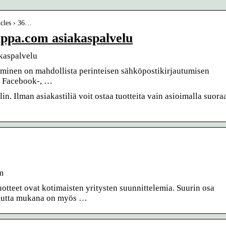
icles › 36…
uppa.com asiakaspalvelu
kaspalvelu
tuminen on mahdollista perinteisen sähköpostikirjautumisen
ta Facebook-, …
ilin. Ilman asiakastiliä voit ostaa tuotteita vain asioimalla suora
m
uotteet ovat kotimaisten yritysten suunnittelemia. Suurin osa
 mutta mukana on myös …