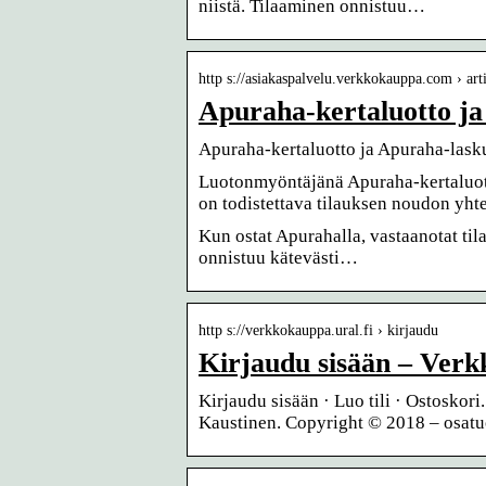
niistä. Tilaaminen onnistuu…
http s://asiakaspalvelu.verkkokauppa.com › art
Apuraha-kertaluotto j
Apuraha-kertaluotto ja Apuraha-las
Luotonmyöntäjänä Apuraha-kertaluoto
on todistettava tilauksen noudon yht
Kun ostat Apurahalla, vastaanotat til
onnistuu kätevästi…
http s://verkkokauppa.ural.fi › kirjaudu
Kirjaudu sisään – Ver
Kirjaudu sisään · Luo tili · Ostosk
Kaustinen. Copyright © 2018 – osat