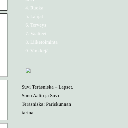
Ruoka
Lahjat
Terveys
Vaatteet
Liiketoiminta
Vinkkejä
Suvi Teräsniska – Lapset,
Simo Aalto ja Suvi
Teräsniska: Pariskunnan
tarina