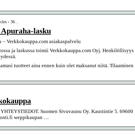
icles › 36…
a Apuraha-lasku
ku – Verkkokauppa.com asiakaspalvelu
ssa ja laskussa toimii Verkkokauppa.com Oyj. Henkilöllisyys
eydessä.
aamasi tuotteet aina ennen kuin olet maksanut niitä. Tilaaminen
kkokauppa
ori. YHTEYSTIEDOT. Suomen Sivuvaunu Oy. Kaustintie 5. 69600
uonti.fi weppikaupan …