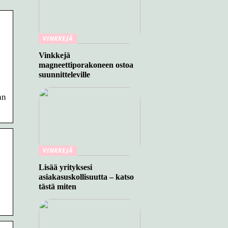
VINKKEJÄ
Vinkkejä
magneettiporakoneen ostoa
suunnitteleville
an
VINKKEJÄ
Lisää yrityksesi
asiakasuskollisuutta – katso
tästä miten