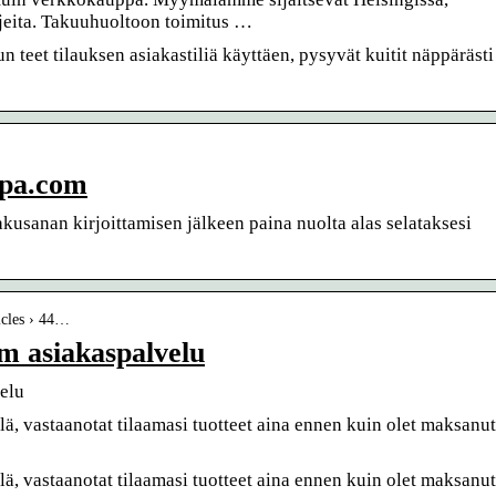
hjeita. Takuuhuoltoon toimitus …
un teet tilauksen asiakastiliä käyttäen, pysyvät kuitit näppärästi
pa.com
usanan kirjoittamisen jälkeen paina nuolta alas selataksesi
icles › 44…
m asiakaspalvelu
elu
illä, vastaanotat tilaamasi tuotteet aina ennen kuin olet maksanut
illä, vastaanotat tilaamasi tuotteet aina ennen kuin olet maksanut