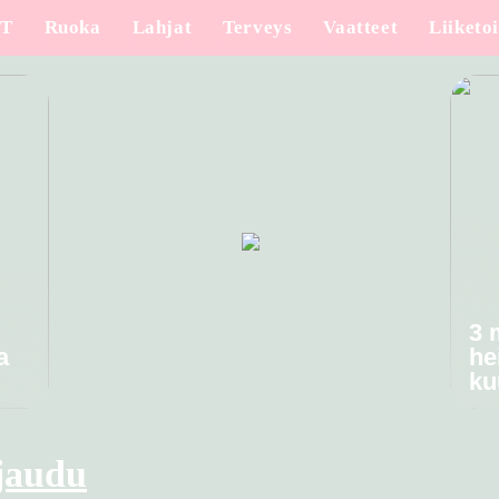
IT
Ruoka
Lahjat
Terveys
Vaatteet
Liiketo
3 
a
he
ku
jaudu