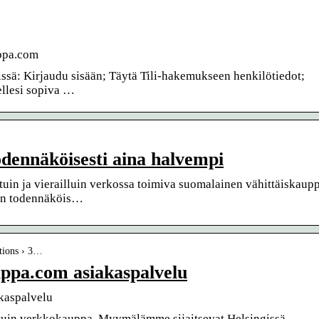
ppa.com
tissä: Kirjaudu sisään; Täytä Tili-hakemukseen henkilötiedot;
sellesi sopiva …
dennäköisesti aina halvempi
n ja vierailluin verkossa toimiva suomalainen vähittäiskaupp
een todennäköis…
ctions › 3…
uppa.com asiakaspalvelu
kaspalvelu
in verkkokauppa. Myymälämme sijaitsevat Helsingissä,