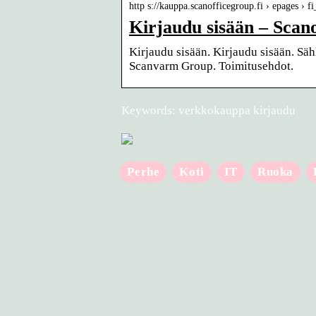
http s://kauppa.scanofficegroup.fi › epages › 
Kirjaudu sisään – Sca
Kirjaudu sisään. Kirjaudu sisään. Sä
Scanvarm Group. Toimitusehdot.
Keywords: verkkokauppa kirjaudu
Perhe
Koti
IT
Ruoka