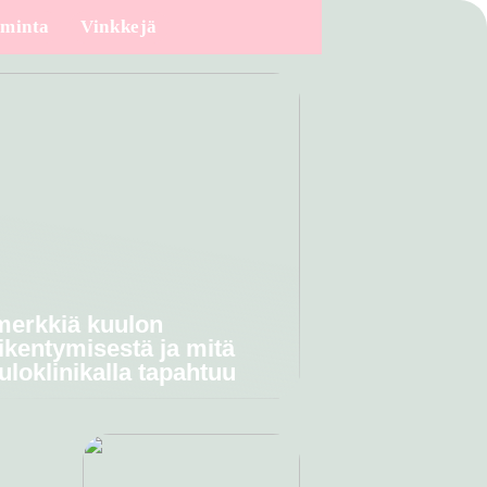
iminta
Vinkkejä
merkkiä kuulon
ikentymisestä ja mitä
uloklinikalla tapahtuu