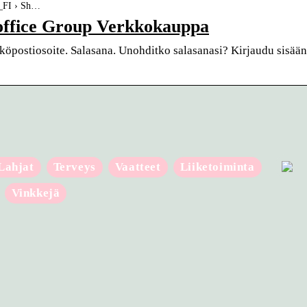
fi_FI › Sh…
noffice Group Verkkokauppa
hköpostiosoite. Salasana. Unohditko salasanasi? Kirjaudu sisään
Lahjat
Terveys
Vaatteet
Liiketoiminta
Vinkkejä