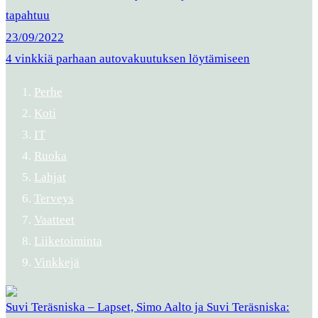
tapahtuu
23/09/2022
4 vinkkiä parhaan autovakuutuksen löytämiseen
Perhe
Koti
IT
Ruoka
Lahjat
Terveys
Vaatteet
Liiketoiminta
Vinkkejä
Suvi Teräsniska – Lapset, Simo Aalto ja Suvi Teräsniska: