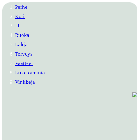
Perhe
Koti
IT
Ruoka
Lahjat
Terveys
Vaatteet
Liiketoiminta
Vinkkejä