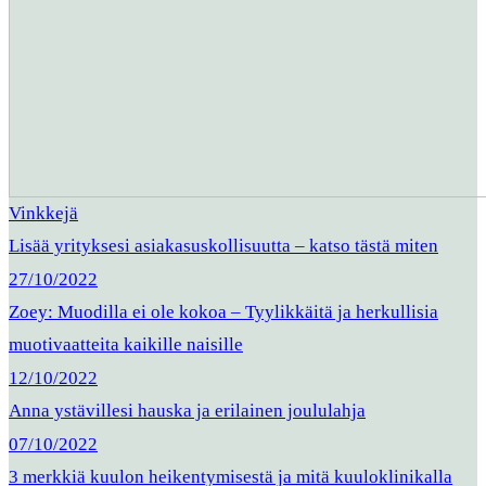
Vinkkejä
Lisää yrityksesi asiakasuskollisuutta – katso tästä miten
27/10/2022
Zoey: Muodilla ei ole kokoa – Tyylikkäitä ja herkullisia
muotivaatteita kaikille naisille
12/10/2022
Anna ystävillesi hauska ja erilainen joululahja
07/10/2022
3 merkkiä kuulon heikentymisestä ja mitä kuuloklinikalla