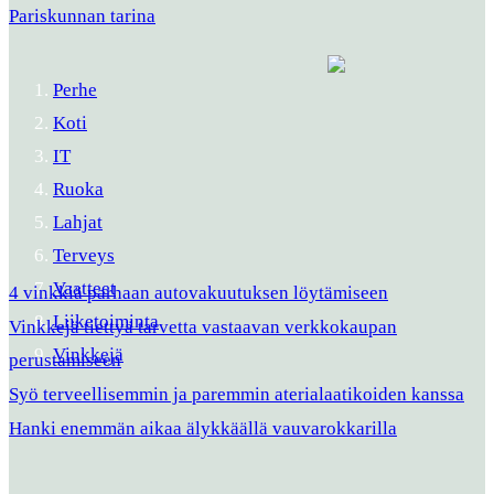
Pariskunnan tarina
Perhe
Koti
IT
Ruoka
Lahjat
Terveys
Vaatteet
4 vinkkiä parhaan autovakuutuksen löytämiseen
Liiketoiminta
Vinkkejä tiettyä tarvetta vastaavan verkkokaupan
Vinkkejä
perustamiseen
Syö terveellisemmin ja paremmin aterialaatikoiden kanssa
Hanki enemmän aikaa älykkäällä vauvarokkarilla